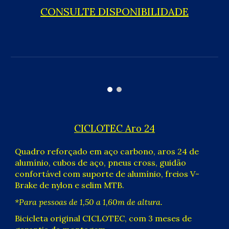
CONSULTE DISPONIBILIDADE
CICLOTEC
Aro
24
Quadro reforçado em aço carbono, aros 2
4
de
alumínio
, cubos de aço, pneus cross, guidão
confortável com suporte de alumínio, freios V-
Brake de nylon e selim
MTB
.
*
P
ara
pessoas
de 1
,50
a 1,
6
0m de altura.
Bicicleta original CICLOTEC, com 3 meses de