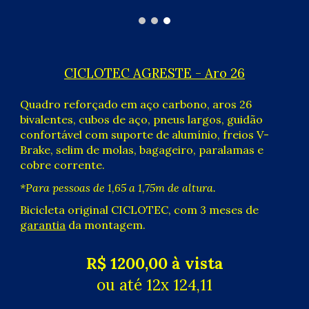
CICLOTEC AGRESTE -
Aro
26
Quadro reforçado em aço carbono, aros 26
bivalentes
, cubos de aço, pneus
largos
, guidão
confortável com suporte de alumínio, freios V-
Brake, selim de molas, bagageiro, paralamas e
cobre corrente.
*
P
ara pessoas de 1,65 a 1,75m de altura.
Bicicleta original CICLOTEC, com 3 meses de
garantia
da montagem.
R$ 1
2
00,00 à vista
ou até 12x 1
24
,
11